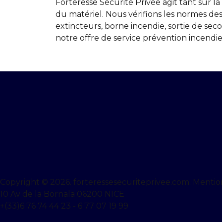
Forteresse Sécurité Privée agit tant sur la
du matériel. Nous vérifions les normes de
extincteurs, borne incendie, sortie de sec
notre offre de service prévention incendie
Copyright © 2026. forteressesecuriteprivee.com.
Mentio
10 Av de la Bornala 06200 NICE
+(33)6 76 74 44 23 - 6 77 07 19 99