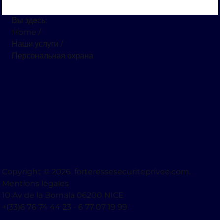
Вы здесь:
Home
/
Наши услуги
/
Персональная охрана
Copyright © 2026. forteressesecuriteprivee.com.
Mentions légales
10 Av de la Bornala 06200 NICE
+(33)6 76 74 44 23 - 6 77 07 19 99